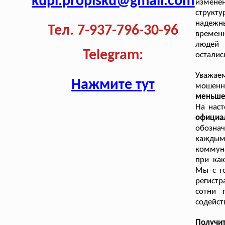
kupi.propisku@gmail.com
измене
структу
надежн
Тел. 7-937-796-30-96
времен
людей 
Telegram:
осталис
Уважае
Нажмите тут
мошенн
меньше 
На нас
официа
обознач
каждым
коммуна
при как
Мы с го
регист
сотни 
содейст
Получи