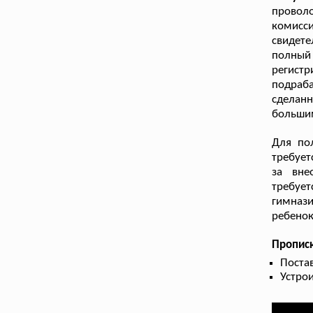
проволо
комисс
свидете
полный
регист
подраба
сделан
больши
Для по
требует
за вне
требуе
гимнази
ребенок
Прописк
Поста
Устрои