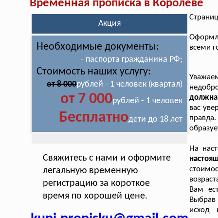
Временная прописка в Королёве
Страниц
Акция
Оформл
Необходимые документы:
всеми г
- паспорта гражданина РФ;
Стоимость наших услугу:
Уважае
от 8 000
рублей - 1 человек (квартал)
недобр
от 7 000
должна,
рублей - 1 человек
вас уве
Бесплатно
правда
дети до 18 лет
образуе
На нас
Свяжитесь с нами и оформите
настоя
стоимос
легальную временную
возраст
регистрацию за короткое
Вам ес
время по хорошей цене.
Выбрав
исход 