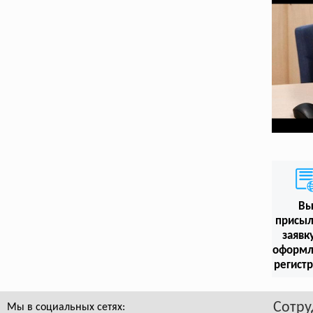
В
присыл
заявк
оформл
регист
Сотру
Мы в социальных сетях: